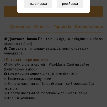
українська
російська
Написати відгук
Доставка
Оплата
Гарантія
Консультація
🚚
Доставка Новою Поштою
– у будь-яке відділення або за
адресою (1-2 дні)
🏠
Самовивіз
– зі складу за домовленістю (деталі у
менеджера)
ℹ️
Детальніше про доставку
💳 Онлайн-оплата картой – Visa/MasterCard на сайте
(Популярный выбор)
🏦 Безналичная оплата – с НДС или без НДС
💵 Наличными при получении
📈 Оплата частями от ПриватБанка – до 6 месяцев без
переплат
📊 Оплата частями от monobank – до 8 месяцев на
выгодных условиях