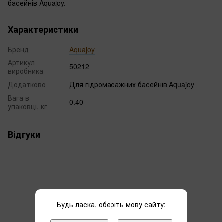
басейнів Aquajoy.
Характеристики
Бренд
Aquajoy
Артикул
50212
виробника
Додатково
Для гідромасажних басейнів Aquajoy
Вага в
0.40
упаковці, кг
Відгуки
Будь ласка, оберіть мову сайту:
Додайте перший відгук