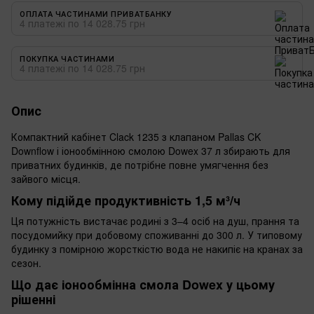
ОПЛАТА ЧАСТИНАМИ ПРИВАТБАНКУ
4 платежі по 14 028.75 грн
ПОКУПКА ЧАСТИНАМИ
4 платежі по 14 028.75 грн
Опис
Компактний кабінет Clack 1235 з клапаном Pallas CK
Downflow і іонообмінною смолою Dowex 37 л збирають для
приватних будинків, де потрібне повне умягчення без
зайвого місця.
Кому підійде продуктивність 1,5 м³/ч
Ця потужність вистачає родині з 3–4 осіб на душ, прання та
посудомийку при добовому споживанні до 300 л. У типовому
будинку з помірною жорсткістю вода не накипіє на кранах за
сезон.
Що дає іонообмінна смола Dowex у цьому
рішенні