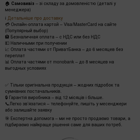
🏠
Самовивіз
– зі складу за домовленістю (деталі у
менеджера)
ℹ️
Детальніше про доставку
💳 Онлайн-оплата картой – Visa/MasterCard на сайте
(Популярный выбор)
🏦 Безналичная оплата – с НДС или без НДС
💵 Наличными при получении
📈 Оплата частями от ПриватБанка – до 6 месяцев без
переплат
📊 Оплата частями от monobank – до 8 месяцев на
выгодных условиях
✅ Тільки оригінальна продукція – жодних підробок та
сумнівних постачальників.
🔒 Гарантія виробника – від 12 місяців і більше.
📞Легко зв’язатися – телефонуйте, пишіть у месенджери
або залишайте заявку
🎯 Експертна допомога – ми не просто продаємо товари, а
підбираємо найкраще рішення саме для ваших потреб.