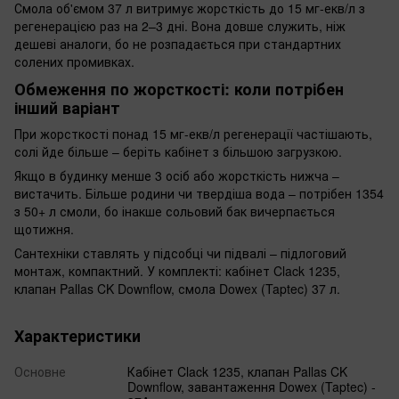
Смола об'ємом 37 л витримує жорсткість до 15 мг-екв/л з
регенерацією раз на 2–3 дні. Вона довше служить, ніж
дешеві аналоги, бо не розпадається при стандартних
солених промивках.
Обмеження по жорсткості: коли потрібен
інший варіант
При жорсткості понад 15 мг-екв/л регенерації частішають,
солі йде більше – беріть кабінет з більшою загрузкою.
Якщо в будинку менше 3 осіб або жорсткість нижча –
вистачить. Більше родини чи твердіша вода – потрібен 1354
з 50+ л смоли, бо інакше сольовий бак вичерпається
щотижня.
Сантехніки ставлять у підсобці чи підвалі – підлоговий
монтаж, компактний. У комплекті: кабінет Clack 1235,
клапан Pallas CK Downflow, смола Dowex (Taptec) 37 л.
Характеристики
Основне
Кабінет Clack 1235, клапан Pallas CK
Downflow, завантаження Dowex (Taptec) -