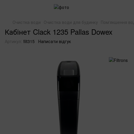
Очистка води
Очистка води для будинку
Пом'якшення во
Кабінет Clack 1235 Pallas Dowex
Артикул:
filt315
Написати відгук