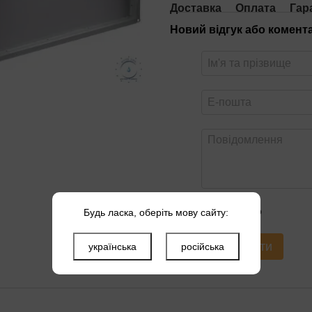
Доставка
Оплата
Гар
Новий відгук або комент
Оцініть товар
Будь ласка, оберіть мову сайту:
Надіслати
українська
російська