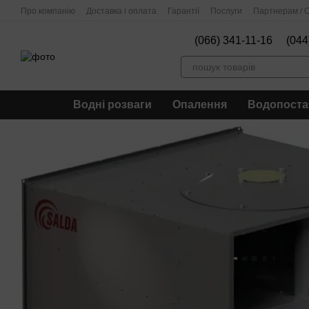
Перейти до основного контенту
Про компанію
Доставка і оплата
Гарантії
Послуги
Партнерам / О
(066) 341-11-16
(044
Водні розваги
Опалення
Водопоста