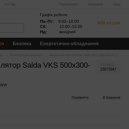
Порівняння
Рус
Укр
Бажання
Вхід
Графік роботи:
Пн–Пт:
9:00–18:00
Мій кошик
Сб:
10:00–15:00
Нд:
вихідний
ія
Безпека
Енергетичне обладнання
ри
Вентилятори канальні
Канальний вентилятор Salda VKS 500x300-4 L1
лятор Salda VKS 500x300-
Артикул
23072947
дгук
Порівняти
В бажання