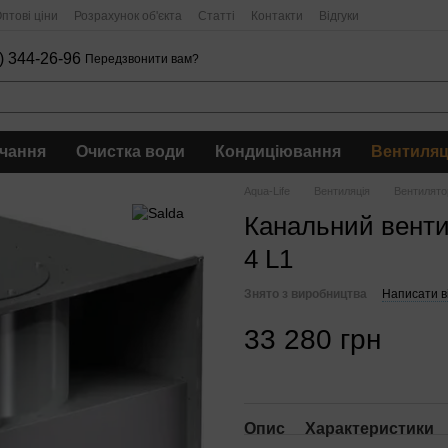
птові ціни
Розрахунок об'єкта
Статті
Контакти
Відгуки
) 344-26-96
Передзвонити вам?
чання
Очистка води
Кондиціювання
Вентиляц
Aqua-Life
Вентиляція
Вентилято
Канальний венти
4 L1
Знято з виробництва
Написати ві
33 280 грн
Опис
Характеристики