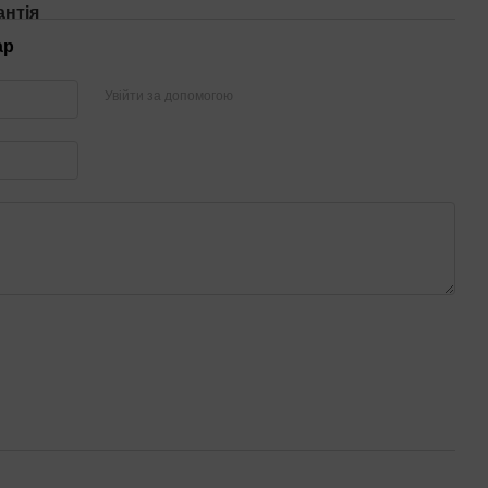
антія
ар
Увійти за допомогою