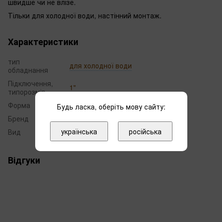
швидше чи не влізе.
Тільки для холодної води, настінний монтаж.
Характеристики
тип
для холодної води
обладнання
Підключення,
1"
типорозмір
Форма
Big Blue 10 (4,5 x 10")
Будь ласка, оберіть мову сайту:
Бренд
Raifil
українська
російська
Вид
блакитна
Відгуки