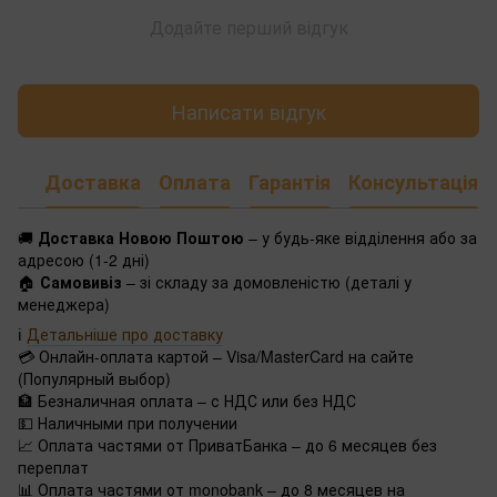
Додайте перший відгук
Написати відгук
Доставка
Оплата
Гарантія
Консультація
🚚
Доставка Новою Поштою
– у будь-яке відділення або за
адресою (1-2 дні)
🏠
Самовивіз
– зі складу за домовленістю (деталі у
менеджера)
ℹ️
Детальніше про доставку
💳 Онлайн-оплата картой – Visa/MasterCard на сайте
(Популярный выбор)
🏦 Безналичная оплата – с НДС или без НДС
💵 Наличными при получении
📈 Оплата частями от ПриватБанка – до 6 месяцев без
переплат
📊 Оплата частями от monobank – до 8 месяцев на