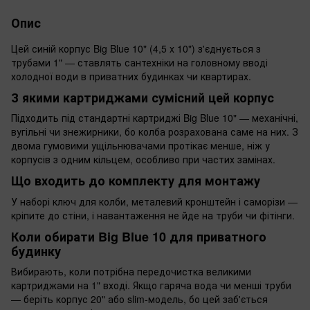
Опис
Цей синій корпус Big Blue 10" (4,5 x 10") з'єднується з
трубами 1" — ставлять сантехніки на головному вводі
холодної води в приватних будинках чи квартирах.
З якими картриджами сумісний цей корпус
Підходить під стандартні картриджі Big Blue 10" — механічні,
вугільні чи знежирники, бо колба розрахована саме на них. З
двома гумовими ущільнювачами протікає менше, ніж у
корпусів з одним кільцем, особливо при частих замінах.
Що входить до комплекту для монтажу
У наборі ключ для колби, металевий кронштейн і саморізи —
кріпите до стіни, і навантаження не йде на труби чи фітінги.
Коли обирати Big Blue 10 для приватного
будинку
Вибирають, коли потрібна передочистка великими
картриджами на 1" вході. Якщо гаряча вода чи менші труби
— беріть корпус 20" або slim-модель, бо цей заб'ється