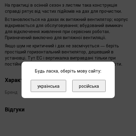
На практиці в осінній сезон з листям така конструкція
справді рятує від частих підйомів на дах для прочистки.
Встановлюється на дахах як витяжний вентилятор; корпус
відкривається для обслуговування; вбудований вимикач
для відключення живлення при сервісних роботах.
Призначений виключно для витяжної вентиляції.
Якщо шум не критичний і дах не засмічується — беріть
простіший горизонтальний вентилятор, дешевший в
установці. Тут EC і вертикалка виправдані тільки при
постійній експлуатації з високими вимогами до чистоти.
Будь ласка, оберіть мову сайту:
Характеристики
українська
російська
Бренд
Ruck
Відгуки