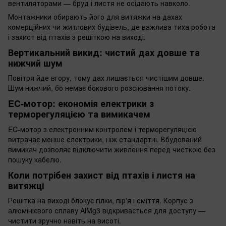
вентиляторами — бруд і листя не осідають навколо.
Монтажники обирають його для витяжки на дахах
комерційних чи житлових будівель, де важлива тиха робота
і захист від птахів з решіткою на виході.
Вертикальний викид: чистий дах довше та
нижчий шум
Повітря йде вгору, тому дах лишається чистішим довше.
Шум нижчий, бо немає бокового розсіювання потоку.
EC-мотор: економія електрики з
терморегуляцією та вимикачем
EC-мотор з електронним контролем і терморегуляцією
витрачає менше електрики, ніж стандартні. Вбудований
вимикач дозволяє відключити живлення перед чисткою без
пошуку кабелю.
Коли потрібен захист від птахів і листя на
витяжці
Решітка на виході блокує гілки, пір'я і сміття. Корпус з
алюмінієвого сплаву AlMg3 відкривається для доступу —
чистити зручно навіть на висоті.