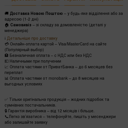
🚚
Доставка Новою Поштою
– у будь-яке відділення або за
адресою (1-2 дні)
🏠
Самовивіз
– зі складу за домовленістю (деталі у
менеджера)
ℹ️
Детальніше про доставку
💳 Онлайн-оплата картой – Visa/MasterCard на сайте
(Популярный выбор)
🏦 Безналичная оплата – с НДС или без НДС
💵 Наличными при получении
📈 Оплата частями от ПриватБанка – до 6 месяцев без
переплат
📊 Оплата частями от monobank – до 8 месяцев на
выгодных условиях
✅ Тільки оригінальна продукція – жодних підробок та
сумнівних постачальників.
🔒 Гарантія виробника – від 12 місяців і більше.
📞Легко зв’язатися – телефонуйте, пишіть у месенджери
або залишайте заявку