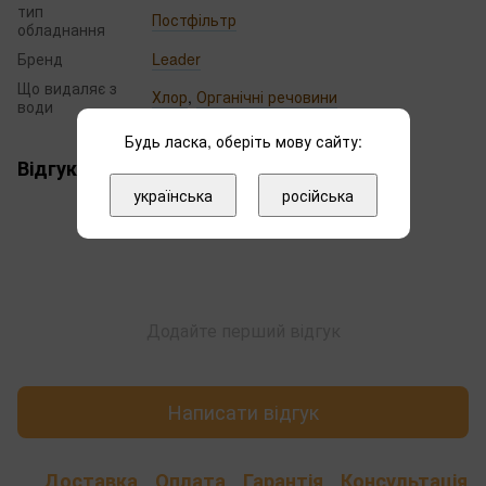
тип
Постфільтр
обладнання
Бренд
Leader
Що видаляє з
Хлор
,
Органічні речовини
води
Будь ласка, оберіть мову сайту:
Відгуки
українська
російська
Додайте перший відгук
Написати відгук
Доставка
Оплата
Гарантія
Консультація