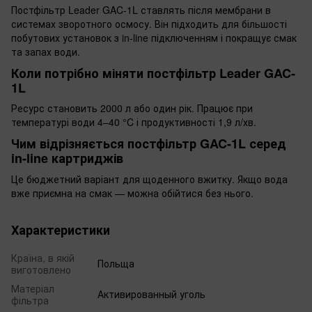
Постфільтр Leader GAC-1L ставлять після мембрани в
системах зворотного осмосу. Він підходить для більшості
побутових установок з in-line підключенням і покращує смак
та запах води.
Коли потрібно міняти постфільтр Leader GAC-
1L
Ресурс становить 2000 л або один рік. Працює при
температурі води 4–40 °C і продуктивності 1,9 л/хв.
Чим відрізняється постфільтр GAC-1L серед
in-line картриджів
Це бюджетний варіант для щоденного вжитку. Якщо вода
вже приємна на смак — можна обійтися без нього.
Характеристики
Країна, в якій
Польща
виготовлено
Матеріал
Активированный уголь
фільтра