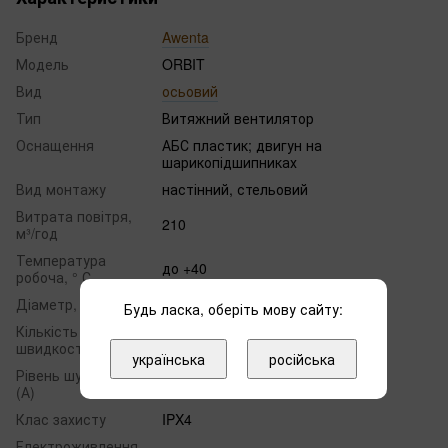
Бренд
Awenta
Модель
ORBIT
Вид
осьовий
Тип
Витяжний вентилятор
Оснащення
АБС пластик; двигун на
шарикопідшипниках
Вид монтажу
настінний, стельовий
Витрата повітря,
210
м³/год
Температура
до +40
робоча, ° С
Діаметр, мм
150
Будь ласка, оберіть мову сайту:
Кількість
1
швидкостей
українська
російська
Рівень шуму, дБ
46
(А)
Клас захисту
IPX4
Електроживлення,