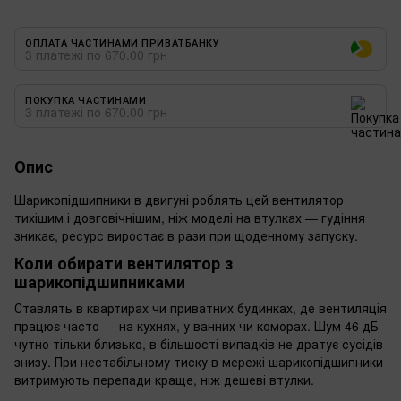
ОПЛАТА ЧАСТИНАМИ ПРИВАТБАНКУ
3 платежі по 670.00 грн
ПОКУПКА ЧАСТИНАМИ
3 платежі по 670.00 грн
Опис
Шарикопідшипники в двигуні роблять цей вентилятор
тихішим і довговічнішим, ніж моделі на втулках — гудіння
зникає, ресурс виростає в рази при щоденному запуску.
Коли обирати вентилятор з
шарикопідшипниками
Ставлять в квартирах чи приватних будинках, де вентиляція
працює часто — на кухнях, у ванних чи коморах. Шум 46 дБ
чутно тільки близько, в більшості випадків не дратує сусідів
знизу. При нестабільному тиску в мережі шарикопідшипники
витримують перепади краще, ніж дешеві втулки.