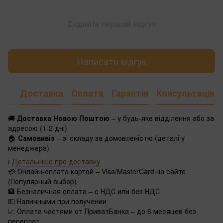
Додайте перший відгук
Написати відгук
Доставка
Оплата
Гарантія
Консультація
🚚
Доставка Новою Поштою
– у будь-яке відділення або за
адресою (1-2 дні)
🏠
Самовивіз
– зі складу за домовленістю (деталі у
менеджера)
ℹ️
Детальніше про доставку
💳 Онлайн-оплата картой – Visa/MasterCard на сайте
(Популярный выбор)
🏦 Безналичная оплата – с НДС или без НДС
💵 Наличными при получении
📈 Оплата частями от ПриватБанка – до 6 месяцев без
переплат