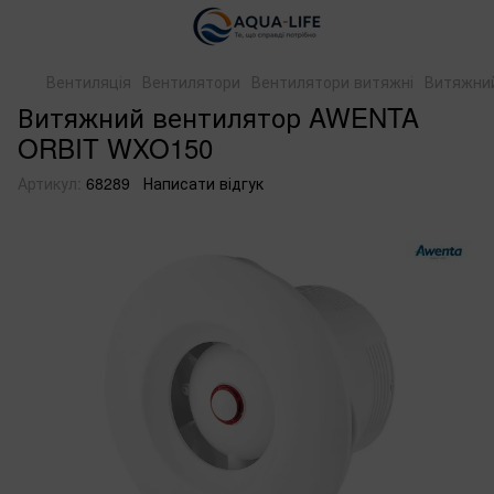
Вентиляція
Вентилятори
Вентилятори витяжні
Витяжни
Витяжний вентилятор AWENTA
ORBIT WXO150
Артикул:
68289
Написати відгук