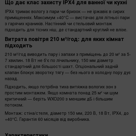
Що дає клас захисту IPX4 для ванної чи кухні
IPX4 тримає вологу з пари чи бризок — не іржавіє в сирих
приміщеннях. Максимум +40°C — вистачає для літньої пари
з гарячих краників. Настінний чи стельовий монтаж
підходить для тісних ніш, де стандартний круглий не влізе.
Витрата повітря 210 м³/год: для яких кімнат
підходить
210 м³/год виводить пару і запахи з приміщень до 20 м² за 5-
7 хвилин. 18 Вт не б'є по лічильнику, 150 мм діаметр
стандартний для більшості шахт. Опціональний задній
клапан блокує зворотку тягу — без нього в холодну пору дує
назад.
Підходить, якщо потрібна тиха витяжка вологих зон з
простим монтажем. Якщо комната понад 25 м² чи шум
критичний — беріть WXO200 з меншим дБ і більшим
потоком.
Монтаж: стіна/стеля, діаметр 150 мм, 220 В, 18 Вт, IPX4, до
+40°C. Гарантія 60 місяців від виробника.
Характеристики