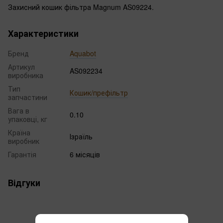
Захисний кошик фільтра Magnum AS09224.
Характеристики
Бренд
Aquabot
Артикул
AS092234
виробника
Тип
Кошик/префільтр
запчастини
Вага в
0.10
упаковці, кг
Країна
Ізраїль
виробник
Гарантія
6 місяців
Відгуки