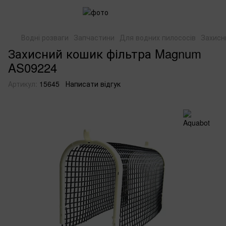
Водні розваги
Запчастини
Для водних пилососів
Захисн
Захисний кошик фільтра Magnum
AS09224
Артикул:
15645
Написати відгук