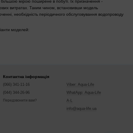
ий більшою мірою поширене в побуті. Їх призначення -
ових витратах. Таким чином, встановивши модель
ченні, необхідність періодичного обслуговування водопроводу
ріанти моделей:
лі для конкретно взятого випадку. Для того щоб максимально
ого інтернет-магазину.
Контактна інформація
(066) 341-11-16
Viber: Aqua-Life
(044) 344-26-96
WhatApp: Aqua-Life
A-L
Передзвонити вам?
info@aqua-life.ua
 наділені унікальною і ефективною теплоізоляцією, що
ну - можливість гармонійно вписати пристрій в сформований стиль