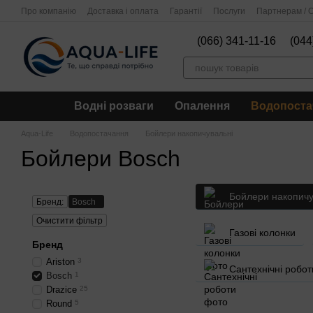
Перейти до основного контенту
Про компанію
Доставка і оплата
Гарантії
Послуги
Партнерам / О
(066) 341-11-16
(044
Водні розваги
Опалення
Водопоста
Aqua-Life
Водопостачання
Бойлери накопичувальні
Бойлери Bosch
Бойлери накопичу
Бренд:
Bosch
Очистити фільтр
Газові колонки
Бренд
Ariston
3
Сантехнічні робот
Bosch
1
Drazice
25
Round
5