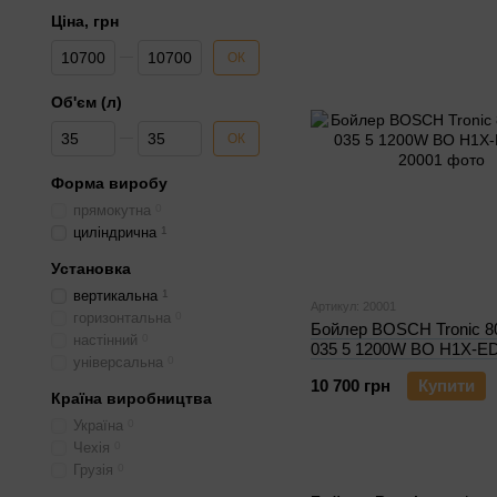
Ціна, грн
Від Ціна, грн
До Ціна, грн
ОК
Об'єм (л)
Від Об'єм (л)
До Об'єм (л)
ОК
Форма виробу
прямокутна
0
циліндрична
1
Установка
вертикальна
1
Артикул: 20001
горизонтальна
0
Бойлер BOSCH Tronic 8
настінний
0
035 5 1200W BO H1X-
універсальна
0
10 700 грн
Купити
Країна виробництва
Україна
0
Чехія
0
Грузія
0