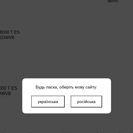
1
Будь ласка, оберіть мову сайту:
000 T ES
EDWVB
українська
російська