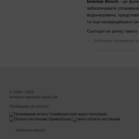
Бойлер Bosch
- це функ
забезпечувати споживачі
водонагрівача, представ
та інші непередбачені сит
Сьогодні на ринку такого
бойлери непрямого на
електричні накопичува
газові проточні прист
Кожна з різновидів наділ
грамотно здійснити поку
Бойлер Bosch з сух
© 2009—2026
чимала економія енерг
Інтернет-магазин Aqua-Life
інтуїтивно зрозуміле 
Приймаємо до оплати
індикація температури
Також необхідно відзнач
Мобільна версія
мінімізує теплові втрати,
санітарного вузла.