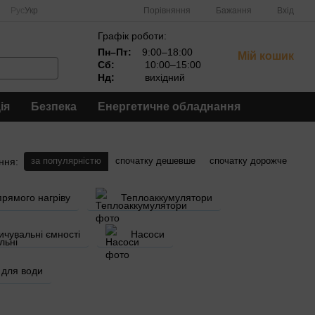
Порівняння
Рус
Укр
Бажання
Вхід
Графік роботи:
Пн–Пт:
9:00–18:00
Мій кошик
Сб:
10:00–15:00
Нд:
вихідний
ія
Безпека
Енергетичне обладнання
за популярністю
спочатку дешевше
спочатку дорожче
ння:
рямого нагріву
Теплоаккумулятори
ичувальні ємності
Насоси
 для води