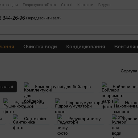
птові ціни
Розрахунок об'єкта
Статті
Контакти
Відгуки
) 344-26-96
Передзвонити вам?
чання
Очистка води
Кондиціювання
Вентиляц
Сортува
вальні
Комплектуючі для бойлерів
Бойлери неп
Рушникосушки
Гідроакумулятори
Накоп
и
Сантехніка
Редуктори тиску
Кулери