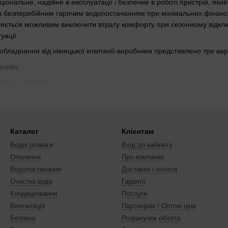
ціональне, надійне в експлуатації і безпечне в роботі пристрій, як
в безперебійним гарячим водопостачанням при мінімальних фінанс
ляється можливим виключити втрату комфорту при сезонному відклю
уації.
 обладнання від німецької компанії-виробника представлено три ва
гріву;
льні нагрівачі;
рої для нагрівання води.
ена своїми перевагами і особливостями, які зумовлюють вибір моде
пку, рекомендуємо попередньо проконсультуватися з фахівцями наш
Каталог
Клієнтам
им ТЕНом:
Водні розваги
Вхід до кабінету
ії завдяки наявності високоплотной теплоізоляції;
Опалення
Про компанію
Водопостачання
Доставка і оплата
електронне управління з наявністю системи діагностики;
Очистка води
Гарантії
 і широкий діапазон обсягів баків.
Кондиціювання
Послуги
ити, що виготовляються моделі бойлерів компанією-виробником Bosh
Вентиляція
Партнерам / Оптові ціни
 захист від негативного впливу корозії, наявність відмінного дизай
Безпека
Розрахунок об'єкта