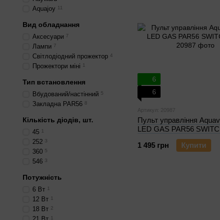
Aquajoy
11
Вид обладнання
Аксесуари
7
Лампи
7
Світлодіодний прожектор
4
Прожектори міні
1
6
Тип встановлення
6
Вбудований/настінний
5
Закладна PAR56
8
Артикул: 20987
Кількість діодів, шт.
Пульт управління Aquav
LED GAS PAR56 SWIT
45
1
252
3
1 495 грн
Купити
360
5
546
3
Потужність
6 Вт
1
12 Вт
1
18 Вт
2
21 Вт
1