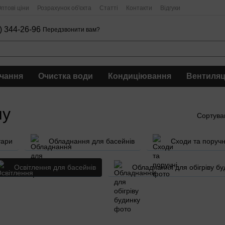
птові ціни
Розрахунок об'єкта
Статті
Контакти
Відгуки
) 344-26-96
Передзвонити вам?
чання
Очистка води
Кондиціювання
Вентиляц
ну
Сортува
уари
Обладнання для басейнів
Сходи та поручн
Освітлення для басейнів
Обладнання для обігріву бу