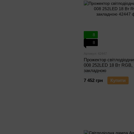
8
8
Артикул: 42447
Прожектор світлодіодни
008 252LED 18 Вт RGB, 
закладною
7 452 грн
Купити