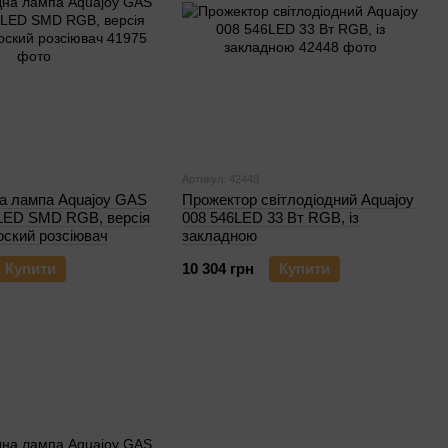
Артикул: 42448
на лампа Aquajoy GAS
Прожектор світлодіодний Aquajoy
LED SMD RGB, версія
008 546LED 33 Вт RGB, із
оский розсіювач
закладною
Купити
10 304 грн
Купити