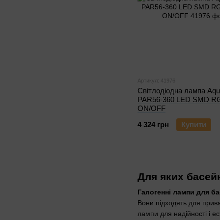
Артикул: 41976
Світлодіодна лампа Aq
PAR56-360 LED SMD RG
ON/OFF
4 324 грн
Купити
Для яких басей
Галогенні лампи для б
Вони підходять для прива
лампи для надійності і ес