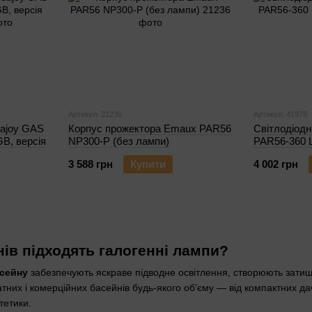
Артикул: 21236
Артикул: 41978
uajoy GAS
Корпус прожектора Emaux PAR56
Світлодіод
B, версія
NP300-P (без лампи)
PAR56-360 
3 588 грн
Купити
4 002 грн
нів підходять галогенні лампи?
асейну
забезпечують яскраве підводне освітлення, створюють затиш
тних і комерційних басейнів будь-якого об’єму — від компактних да
тетики.