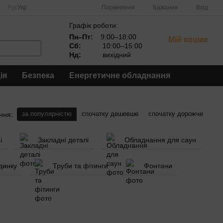
Порівняння
Рус
Укр
Бажання
Вхід
Графік роботи:
Пн–Пт:
9:00–18:00
Мій кошик
Сб:
10:00–15:00
Нд:
вихідний
ія
Безпека
Енергетичне обладнання
за популярністю
спочатку дешевше
спочатку дорожче
ння:
і
Закладні деталі
Обладнання для саун
динку
Труби та фітинги
Фонтани