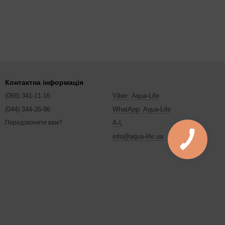
Контактна інформація
(066) 341-11-16
Viber: Aqua-Life
(044) 344-26-96
WhatApp: Aqua-Life
A-L
Передзвонити вам?
info@aqua-life.ua