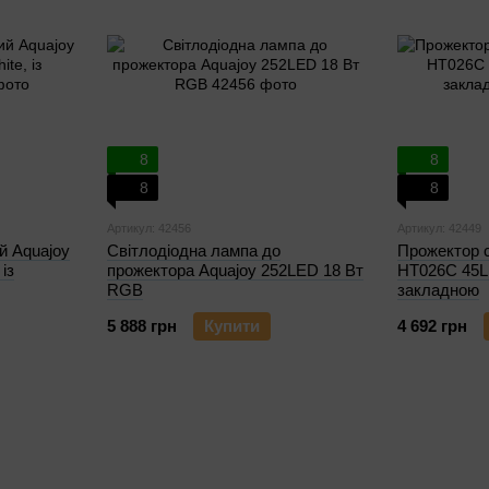
8
8
8
8
Артикул: 42456
Артикул: 42449
й Aquajoy
Світлодіодна лампа до
Прожектор с
із
прожектора Aquajoy 252LED 18 Вт
HT026C 45L
RGB
закладною
5 888 грн
Купити
4 692 грн