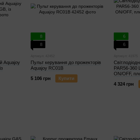
8
6
8
6
Артикул: 42452
Артикул: 41975
й Aquajoy
Пульт керування до прожекторів
Світлодіод
із
Aquajoy RC01B
PAR56-360 
ON/OFF, пл
5 106 грн
Купити
4 324 грн