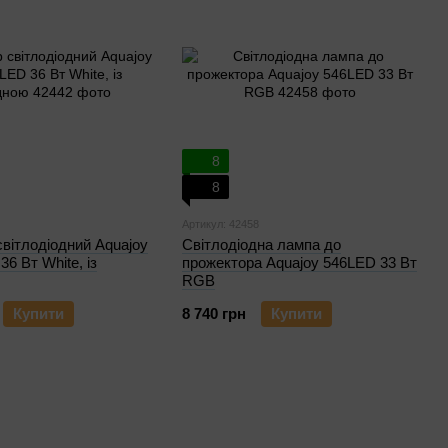
8
8
Артикул: 42458
вітлодіодний Aquajoy
Світлодіодна лампа до
6 Вт White, із
прожектора Aquajoy 546LED 33 Вт
RGB
Купити
8 740 грн
Купити