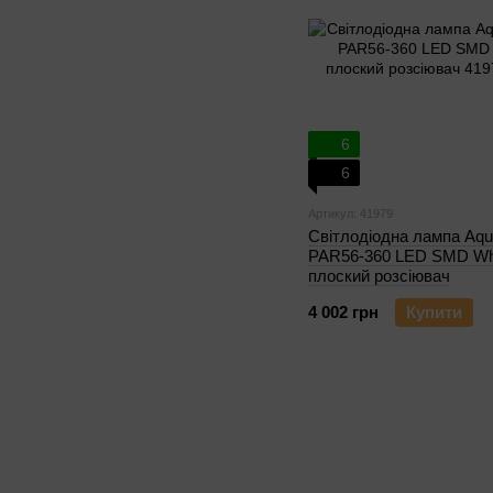
6
6
Артикул: 41979
Світлодіодна лампа Aq
PAR56-360 LED SMD Whi
плоский розсіювач
4 002 грн
Купити