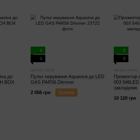
6
8
6
8
Артикул: 23722
Артикул: 42442
iva до
Пульт керування Aquaviva до LED
Прожектор c
CH BOX
GAS PAR56 Dimmer
003 546LED 3
закладною
2 056 грн
Купити
10 120 грн