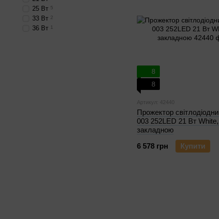
25 Вт
5
33 Вт
2
36 Вт
1
8
8
Артикул: 42440
Прожектор світлодіодни
003 252LED 21 Вт White, 
закладною
6 578 грн
Купити