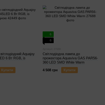
6
6
Артикул: 27688
вітлодіодний Aquajoy
Світлодіодна лампа до
ED 6 Вт RGB, із
прожектора Aquaviva GAS PAR56-
360 LED SMD White Warm
Купити
4 508 грн
Купити