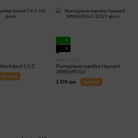
8
8
Артикул: 32327
бка Kripsol CX.C
Розподільна коробка Hayward
3495EUROLG
Купити
1 378 грн
Купити