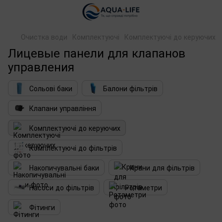
Очистка води
Комплектуючі
Комплектуючі до керуючих
Лицевые панели для клапанов
управления
Сольові баки
Балони фільтрів
Клапани управління
Комплектуючі до керуючих
Комплектуючі до фільтрів
Накопичувальні баки
Крани для фільтрів
Насоси до фільтрів
Ротаметри
Фітинги