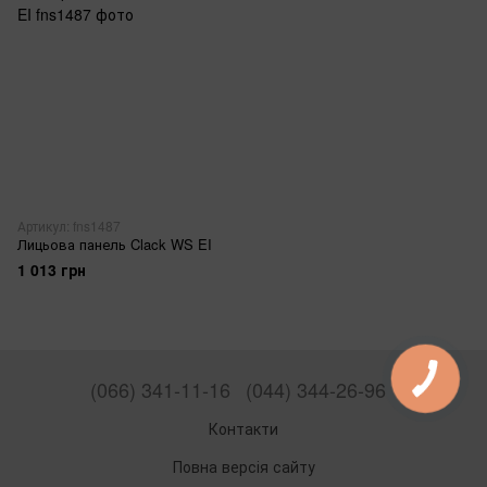
Артикул: fns1487
Лицьова панель Clack WS EI
1 013 грн
(066) 341-11-16
(044) 344-26-96
Контакти
Повна версія сайту