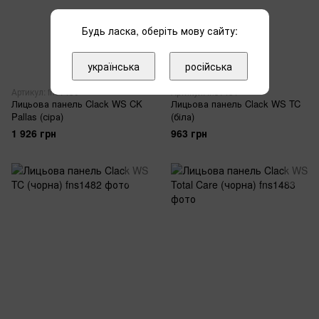
Будь ласка, оберіть мову сайту:
українська
російська
Артикул: fns1480
Артикул: fns1481
Лицьова панель Clack WS CK
Лицьова панель Clack WS TC
Pallas (сіра)
(біла)
1 926 грн
963 грн