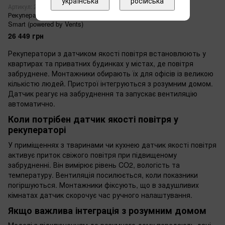
українська
російська
Артикул: 23073079
Рекуператор BREEZY 200-E
Smart (powered by Vents)
26 449 грн
Рекуператори з датчиком якості повітря встановлюють у
квартирах та приватних будинках у містах, де повітря
забруднене. Монтажники обирають їх для офісів із великою
кількістю людей. Пристрої інтегруються з розумним домом.
Датчик реагує на забруднення та запускає вентиляцію
автоматично.
Коли потрібен датчик якості повітря у
рекуператорі
У приміщеннях з тваринами чи кухнею датчик якості повітря
активує приток свіжого повітря при підвищеному
забрудненні. Він вимірює рівень CO2, вологість та
температуру. Вентиляція посилюється, коли показники
погіршуються. Монтажники фіксують, що в задушливих
кімнатах датчик скорочує час ручного налаштування.
Якщо важлива інтеграція з розумним домом