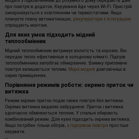
Моделі з підключенням до розумного дому передають дані
про повітря в додаток. Керування йде через Wi-Fi. Пристрій
синхронізується з освітленням чи термостатами. Якщо
плануєте повну автоматизацію,
рекуператори з інтеграцією
спрощують монтаж.
Для яких умов підходить мідний
теплообмінник
Мідний теплообмінник витримує вологість та корозію. Він
передає тепло ефективніше в холодному кліматі. Підігрів
теплообмінника запобігає обмерзанню. Взимку припливне
повітря залишається теплим.
Мідні моделі
довговічніші в
сирих приміщеннях.
Порівняння режимів роботи: окремо приток чи
витяжка
Режим окремо приток подає свіже повітря без витяжки.
Окремо витяжка видаляє забруднене. Приток і витяжка
одночасно обмінюються теплом. У спальні обирають
комбінований режим. Для кухні підходить окрема витяжка.
Якщо потрібен тільки обігрів,
з підігрівом повітря
простіше
керувати.