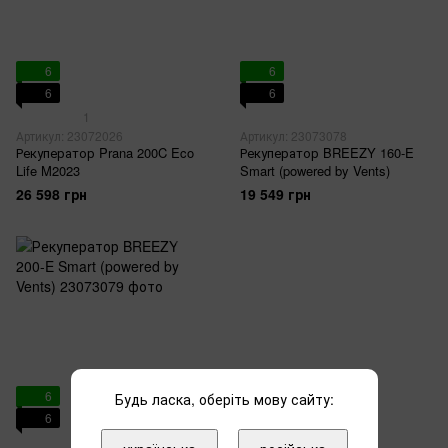
6
6
6
6
1
Артикул: 23072026
Артикул: 23073078
Рекуператор Prana 200C Eco
Рекуператор BREEZY 160-E
Life M2023
Smart (powered by Vents)
26 598 грн
19 549 грн
6
Будь ласка, оберіть мову сайту:
6