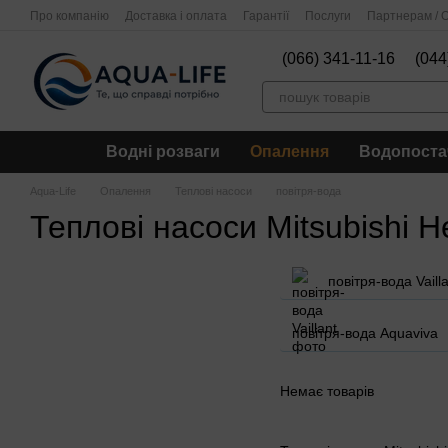
Перейти до основного контенту
Про компанію
Доставка і оплата
Гарантії
Послуги
Партнерам / О
(066) 341-11-16
(044
Водні розваги
Опалення
Водопоста
Aqua-Life
Опалення
Теплові насоси
повітря-вода
Теплові насоси Mitsubishi H
повітря-вода Vaill
повітря-вода Aquaviva
Немає товарів