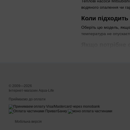
Теплові насоси Mitsubish
водяного опалення чи гар
Коли підходить
Оберіть цю модель, якщо
температура не опускаєть
Якщо потрібне 
У таких будинках теплов
комерційних об'єктів, як 
Для яких темпе
Ці насоси ефективні при 
© 2009—2026
нестабільному тиску мон
Інтернет-магазин Aqua-Life
потужніші варіанти.
Приймаємо до оплати
Монтажники в котеджах по
Ця категорія не підходит
Мобільна версія