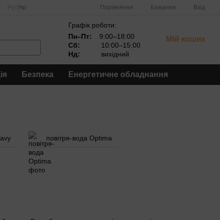
Порівняння
Рус
Укр
Бажання
Вхід
Графік роботи:
Пн–Пт:
9:00–18:00
Мій кошик
Сб:
10:00–15:00
Нд:
вихідний
ія
Безпека
Енергетичне обладнання
eavy
повітря-вода Optima