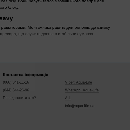
без газу. Вони беруть тепло з зовнішнього повітря для
ого блоку.
Heavy
радіаторами. Монтажники радять для регіонів, де взимку
мпресора, що служить довше в стабільних умовах.
ну систему, що дешевше за прямий нагрів. Для невеликих
лі Aquaviva
дешевші, але Mitsubishi Heavy тихіші в роботі.
Контактна інформація
т продуктивності вищий, ніж у електричних систем. При
(066) 341-11-16
Viber: Aqua-Life
а зростає. Якщо площа більша,
Haier повітря-вода
має
(044) 344-26-96
WhatApp: Aqua-Life
A-L
Передзвонити вам?
я, сервіс потрібен раз на два роки.
info@aqua-life.ua
ant земля-вода
. Для свердловин потрібен тип вода-вода.