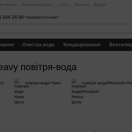
птові ціни
Розрахунок об'єкта
Статті
Контакти
Відгуки
) 344-26-96
Передзвонити вам?
чання
Очистка води
Кондиціювання
Вентиляц
eavy повітря-вода
ant
повітря-вода Haier
повітря-водаMitsubishi H