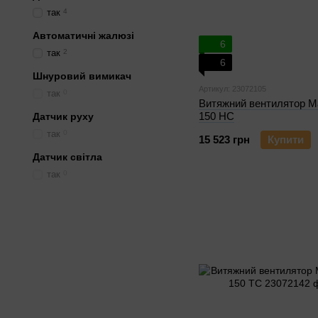
так
4
Автоматичні жалюзі
6
так
2
6
Шнуровий вимикач
Артикул: 23072105
так
0
Витяжний вентилятор M
150 HC
Датчик руху
так
0
15 523 грн
Купити
Датчик світла
так
0