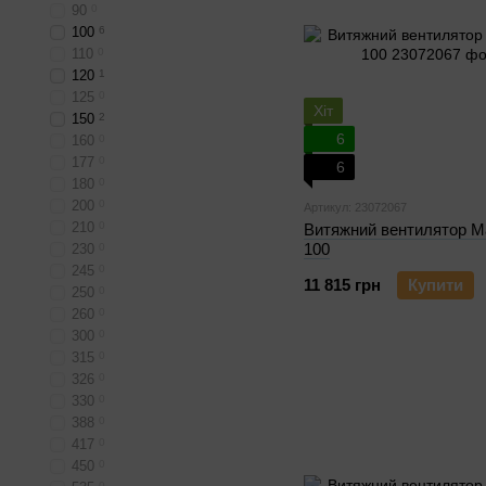
90
0
100
6
110
0
120
1
125
0
Хіт
150
2
6
160
0
177
0
6
180
0
200
0
Артикул: 23072067
210
0
Витяжний вентилятор M
100
230
0
245
0
11 815 грн
Купити
250
0
260
0
300
0
315
0
326
0
330
0
388
0
417
0
450
0
0