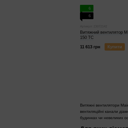
6
6
Артикул: 23072142
Витяжний вентилятор M
150 TC
11 613 грн
Купити
Витяжні вентилятори Mai
вентиляційні канали діам
будинках чи невеликих о