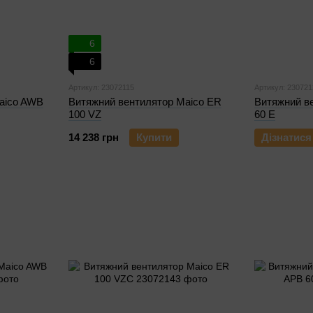
6
6
Артикул: 23072115
Артикул: 230721
aico AWB
Витяжний вентилятор Maico ER
Витяжний в
100 VZ
60 E
14 238 грн
Купити
Дізнатися