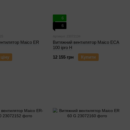
6
6
25
Артикул: 23072134
ентилятор Maico ER
Витяжний вентилятор Maico ECA
100 ipro H
 ціну
12 155 грн
Купити