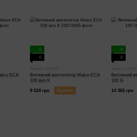
6
6
6
6
Артикул: 23072065
Артикул: 230720
aico ECA
Витяжний вентилятор Maico ECA
Витяжний в
100 ipro K
100 G
9 520 грн
Купити
14 365 грн