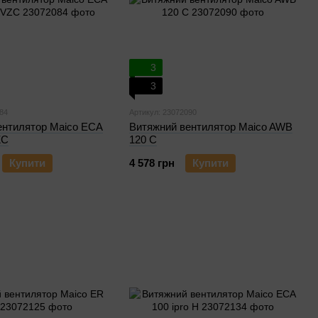
3
3
84
Артикул: 23072090
ентилятор Maico ECA
Витяжний вентилятор Maico AWB
ZC
120 C
Купити
4 578 грн
Купити