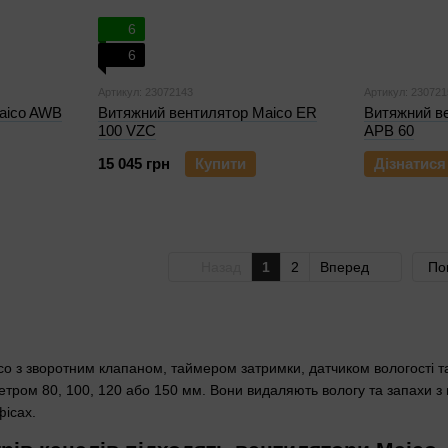
6
6
Артикул: 23072143
Артикул: 230721
aico AWB
Витяжний вентилятор Maico ER
Витяжний в
100 VZC
APB 60
15 045 грн
Купити
Дізнатися
Назад
1
2
Вперед
По
co з зворотним клапаном, таймером затримки, датчиком вологості 
етром 80, 100, 120 або 150 мм. Вони видаляють вологу та запахи з в
фісах.