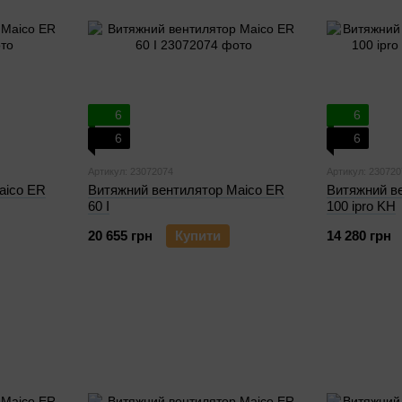
6
6
6
6
Артикул: 23072074
Артикул: 230720
aico ER
Витяжний вентилятор Maico ER
Витяжний в
60 I
100 ipro KH
20 655 грн
Купити
14 280 грн