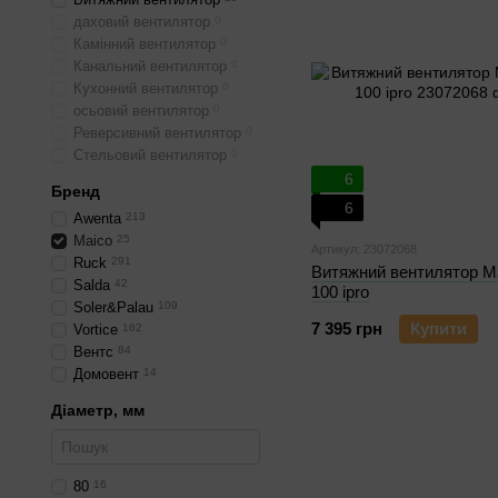
даховий вентилятор
0
Камінний вентилятор
0
Канальний вентилятор
0
Кухонний вентилятор
0
осьовий вентилятор
0
Реверсивний вентилятор
0
Стельовий вентилятор
0
6
Бренд
6
Awenta
213
Maico
25
Артикул: 23072068
Ruck
291
Витяжний вентилятор M
Salda
42
100 ipro
Soler&Palau
109
7 395 грн
Купити
Vortice
162
Вентс
84
Домовент
14
Діаметр, мм
80
16