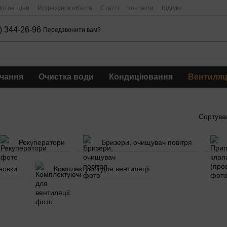
птові ціни
Розрахунок об'єкта
Статті
Контакти
Відгуки
) 344-26-96
Передзвонити вам?
чання
Очистка води
Кондиціювання
Вентиляц
Сортува
Рекуператори
Бризери, очищувач повітря
новки
Комплектуючі для вентиляції