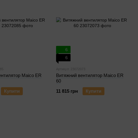
6
6
85
Артикул: 23072073
ентилятор Maico ER
Витяжний вентилятор Maico ER
60
Купити
11 815 грн
Купити