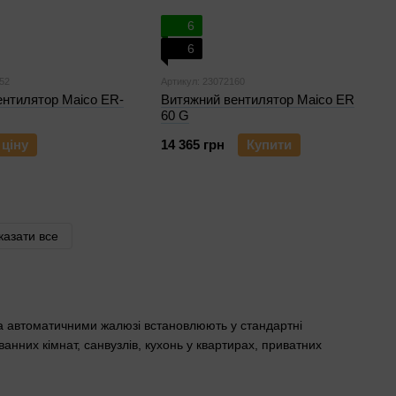
6
6
52
Артикул: 23072160
ентилятор Maico ER-
Витяжний вентилятор Maico ER
60 G
 ціну
14 365 грн
Купити
казати все
та автоматичними жалюзі встановлюють у стандартні
анних кімнат, санвузлів, кухонь у квартирах, приватних