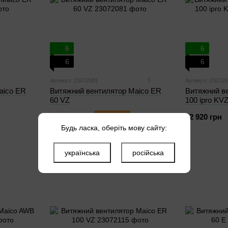
6
6
6
6
3
Артикул: 23072081
Артикул: 230720
aico ER
Витяжний вентилятор Maico ER
Витяжний в
60 VZ
100 ipro KV
14 238 грн
Купити
12 920 грн
Будь ласка, оберіть мову сайту:
українська
російська