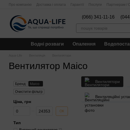
Перейти до основного контенту
Про компанію
Доставка і оплата
Гарантії
Послуги
Партнерам / О
(066) 341-11-16
(044
Водні розваги
Опалення
Водопоста
Aqua-Life
Вентиляція
Вентилятори
Вентилятор Maico
Вентилятори
Бренд:
Maico
Очистити фільтр
Вентиляційні уста
Ціна, грн
Від Ціна, грн
До Ціна, грн
ОК
Тип
Витяжний вентилятор
25