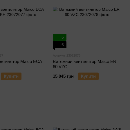
6
6
77
Артикул: 23072078
ентилятор Maico ECA
Витяжний вентилятор Maico ER
60 VZC
Купити
15 045 грн
Купити