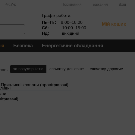
Порівняння
Рус
Укр
Бажання
Вхід
Графік роботи:
Пн–Пт:
9:00–18:00
Мій кошик
Сб:
10:00–15:00
Нд:
вихідний
ія
Безпека
Енергетичне обладнання
за популярністю
спочатку дешевше
спочатку дорожче
ння:
Припливні клапани (провітрювачі)