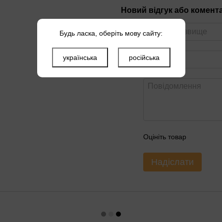
Новий відгук або комент
Будь ласка, оберіть мову сайту:
українська
російська
Оцініть товар
Надіслати