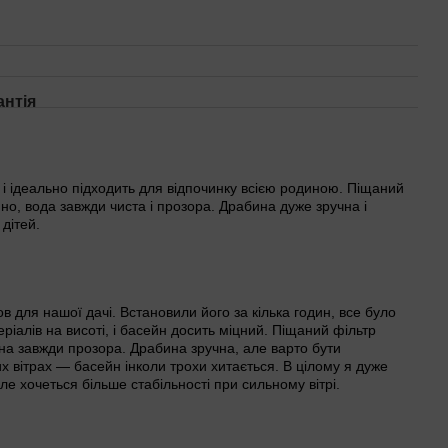
антія
 і ідеально підходить для відпочинку всією родиною. Піщаний
но, вода завжди чиста і прозора. Драбина дуже зручна і
дітей.
в для нашої дачі. Встановили його за кілька годин, все було
еріалів на висоті, і басейн досить міцний. Піщаний фільтр
она завжди прозора. Драбина зручна, але варто бути
 вітрах — басейн інколи трохи хитається. В цілому я дуже
е хочеться більше стабільності при сильному вітрі.