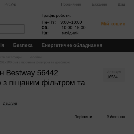
Порівняння
Рус
Укр
Бажання
Вхід
Графік роботи:
Пн–Пт:
9:00–18:00
Мій кошик
Сб:
10:00–15:00
Нд:
вихідний
ія
Безпека
Енергетичне обладнання
 та аксесуари
Басейни
201х100 см) з пісочним фільтром та драбиною
н Bestway 56442
Артикул
16584
) з піщаним фільтром та
2 відгуки
Порівняти
В бажання