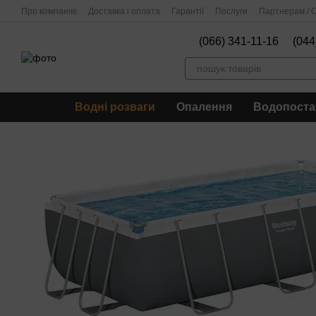
Перейти до основного контенту
Про компанію
Доставка і оплата
Гарантії
Послуги
Партнерам / О
(066) 341-11-16
(044
Водні розваги
Опалення
Водопоста