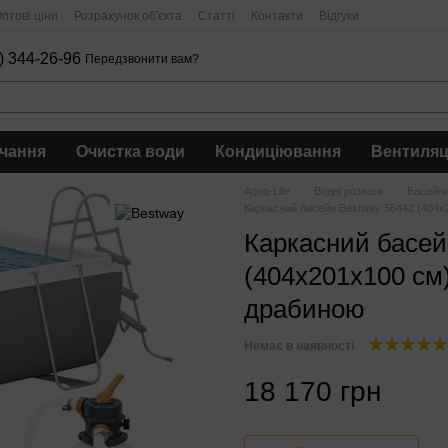
птові ціни
Розрахунок об'єкта
Статті
Контакти
Відгуки
) 344-26-96
Передзвонити вам?
чання
Очистка води
Кондиціювання
Вентиляц
Aqua-Life
Водні розваги
Басейни
Каркасний басейн Bestway 56442 (404х
Каркасний басей
(404х201х100 см
драбиною
Немає в наявності
18 170 грн