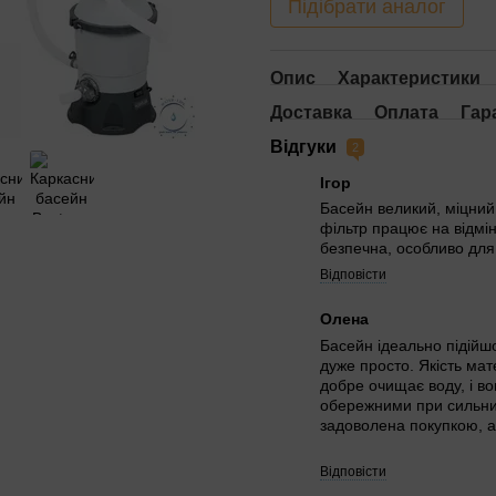
Підібрати аналог
Опис
Характеристики
Доставка
Оплата
Гар
Відгуки
2
Ігор
Басейн великий, міцний
фільтр працює на відмін
безпечна, особливо для 
Відповісти
Олена
Басейн ідеально підійшо
дуже просто. Якість мат
добре очищає воду, і в
обережними при сильних
задоволена покупкою, ал
Відповісти