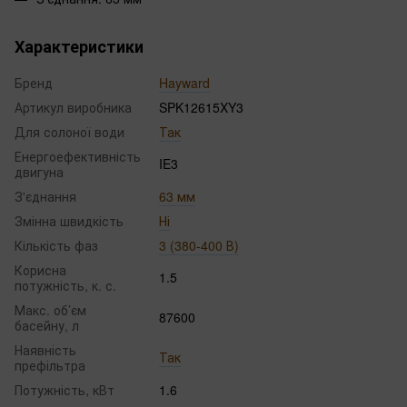
Характеристики
Бренд
Hayward
Артикул виробника
SPK12615XY3
Для солоної води
Так
Енергоефективність
IE3
двигуна
З'єднання
63 мм
Змінна швидкість
Ні
Кількість фаз
3 (380-400 В)
Корисна
1.5
потужність, к. с.
Макс. об’єм
87600
басейну, л
Наявність
Так
префільтра
Потужність, кВт
1.6