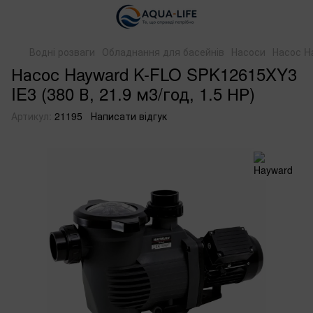
Водні розваги
Обладнання для басейнів
Насоси
Насос Ha
Насос Hayward K-FLO SPK12615XY3
IE3 (380 В, 21.9 м3/год, 1.5 НР)
Артикул:
21195
Написати відгук