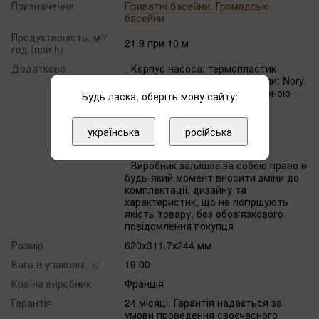
Призначення
Приватні басейни, Громадські
басейни
Продуктивність, м³/
21.9 при 10 м
год (при h)
Додатково
- Корпус насоса: термопластик
- Крильчатка і гідравлічні вузли: Noryl
- Підходить для роботи з солоною
Будь ласка, оберіть мову сайту:
водою
- Клас захисту насоса: IP55
- Клас ізоляції: F
українська
російська
- Частота: 50 Гц
- Струм: 5/2.9 А
- Виробник залишає за собою право в
будь-який момент вносити зміни до
комплектації, дизайну та
характеристик, що не погіршують
якість товару, без обов'язкового
повідомлення покупця
Розмір
620х311.7х244 мм
Вага в упаковці, кг
19.00
Країна виробник
Франція
Гарантія
24 місяці. Гарантія надається за
умови проведення своєчасного