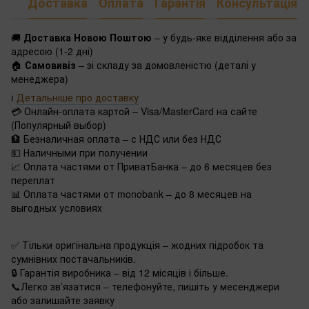
Доставка
Оплата
Гарантія
Консультація
🚚
Доставка Новою Поштою
– у будь-яке відділення або за
адресою (1-2 дні)
🏠
Самовивіз
– зі складу за домовленістю (деталі у
менеджера)
ℹ️
Детальніше про доставку
💳 Онлайн-оплата картой – Visa/MasterCard на сайте
(Популярный выбор)
🏦 Безналичная оплата – с НДС или без НДС
💵 Наличными при получении
📈 Оплата частями от ПриватБанка – до 6 месяцев без
переплат
📊 Оплата частями от monobank – до 8 месяцев на
выгодных условиях
✅ Тільки оригінальна продукція – жодних підробок та
сумнівних постачальників.
🔒 Гарантія виробника – від 12 місяців і більше.
📞Легко зв’язатися – телефонуйте, пишіть у месенджери
або залишайте заявку