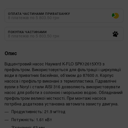
ОПЛАТА ЧАСТИНАМИ ПРИВАТБАНКУ
8 платежів по 5 803.50 грн
ПОКУПКА ЧАСТИНАМИ
8 платежів по 5 803.50 грн
Опис
Відцентровий насос Hayward K-FLO SPK12615XY3 з
префільтром. Використовується для фільтрації і циркуляції
води в приватних басейнах, об'ємом до 87600 л. Корпус
насоса і префільтр виконані з термопластика. Гідравлічні
вузли з Noryl і стали AISI 316 дозволяють використовувати
насос для роботи з солоною і морською водою. Обладнаний
префільтром великої місткості. При монтажі насоса
потрібна додаткова установка автомата захисту двигуна.
Продуктивність: 21.9 м³/год
Потужність: 1.61 кВт
З'єднання: 63 мм