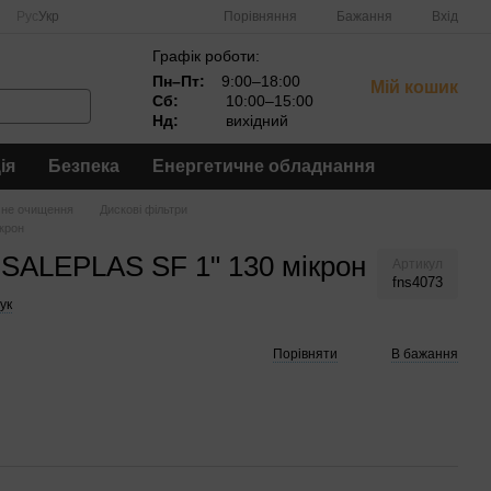
Порівняння
Рус
Укр
Бажання
Вхід
Графік роботи:
Пн–Пт:
9:00–18:00
Мій кошик
Сб:
10:00–15:00
Нд:
вихідний
ія
Безпека
Енергетичне обладнання
чне очищення
Дискові фільтри
крон
 SALEPLAS SF 1" 130 мікрон
Артикул
fns4073
ук
Порівняти
В бажання