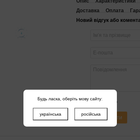
Опис
Характеристики
Доставка
Оплата
Гар
Новий відгук або комент
Будь ласка, оберіть мову сайту:
Оцініть товар
українська
російська
Надіслати