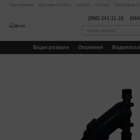
Перейти до основного контенту
Про компанію
Доставка і оплата
Гарантії
Послуги
Партнерам / О
(066) 341-11-16
(044
Водні розваги
Опалення
Водопоста