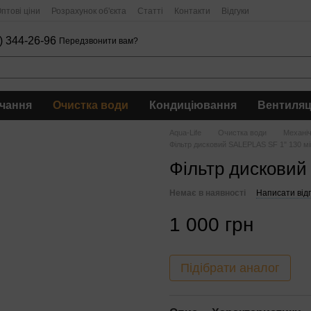
птові ціни
Розрахунок об'єкта
Статті
Контакти
Відгуки
) 344-26-96
Передзвонити вам?
чання
Очистка води
Кондиціювання
Вентиляц
Aqua-Life
Очистка води
Механі
Фільтр дисковий SALEPLAS SF 1" 130 мі
Фільтр дисковий
Немає в наявності
Написати відг
1 000 грн
Підібрати аналог