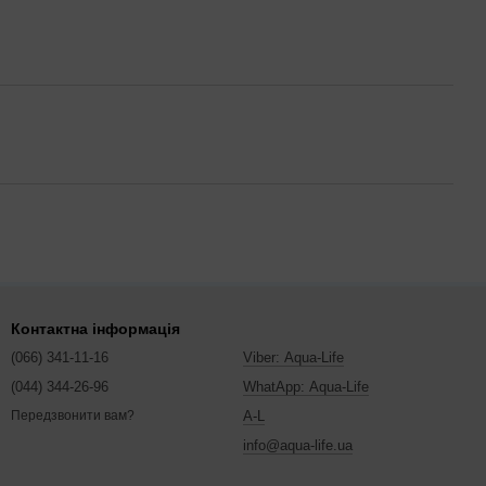
Контактна інформація
(066) 341-11-16
Viber: Aqua-Life
(044) 344-26-96
WhatApp: Aqua-Life
A-L
Передзвонити вам?
info@aqua-life.ua