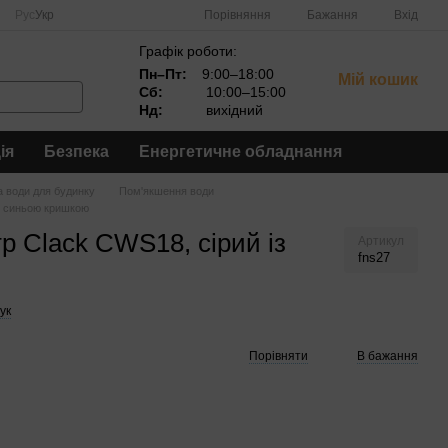
Порівняння
Рус
Укр
Бажання
Вхід
Графік роботи:
Пн–Пт:
9:00–18:00
Мій кошик
Сб:
10:00–15:00
Нд:
вихідний
ія
Безпека
Енергетичне обладнання
 води для будинку
Пом'якшення води
із синьою кришкою
р Clack CWS18, сірий із
Артикул
fns27
ук
Порівняти
В бажання