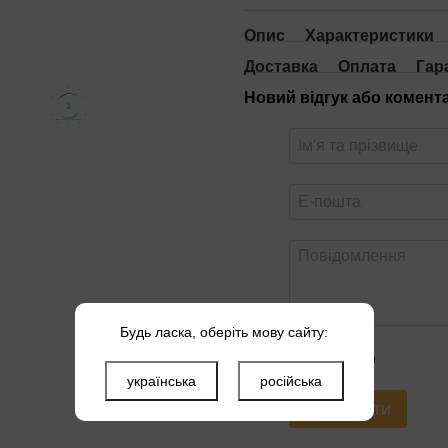
Опис
Характеристики
Доставка
Оплата
Гар
Новий відгук або комент
Будь ласка, оберіть мову сайту:
Оцініть товар
українська
російська
Надіслати