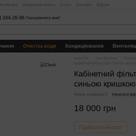
птові ціни
Розрахунок об'єкта
Статті
Контакти
Відгуки
) 344-26-96
Передзвонити вам?
чання
Очистка води
Кондиціювання
Вентиляц
Aqua-Life
Очистка води
Очистка
Кабінетний фільтр Clack CWS18, сірий 
Кабінетний фільт
синьою кришкою
Немає в наявності
Написати відг
18 000 грн
Підібрати аналог