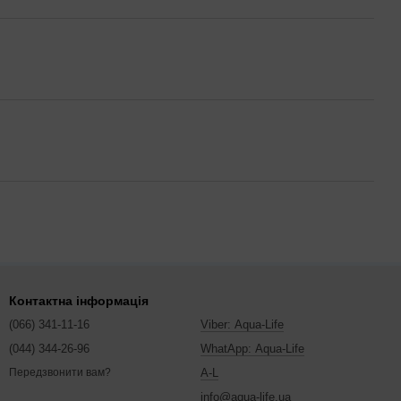
Контактна інформація
(066) 341-11-16
Viber: Aqua-Life
(044) 344-26-96
WhatApp: Aqua-Life
A-L
Передзвонити вам?
info@aqua-life.ua