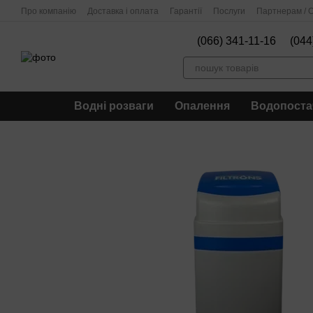
Перейти до основного контенту
Про компанію
Доставка і оплата
Гарантії
Послуги
Партнерам / О
(066) 341-11-16
(044
Водні розваги
Опалення
Водопоста