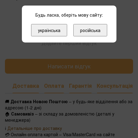
Будь ласка, оберіть мову сайту:
українська
російська
Додайте перший відгук
Написати відгук
Доставка
Оплата
Гарантія
Консультація
🚚
Доставка Новою Поштою
– у будь-яке відділення або за
адресою (1-2 дні)
🏠
Самовивіз
– зі складу за домовленістю (деталі у
менеджера)
ℹ️
Детальніше про доставку
💳 Онлайн-оплата картой – Visa/MasterCard на сайте