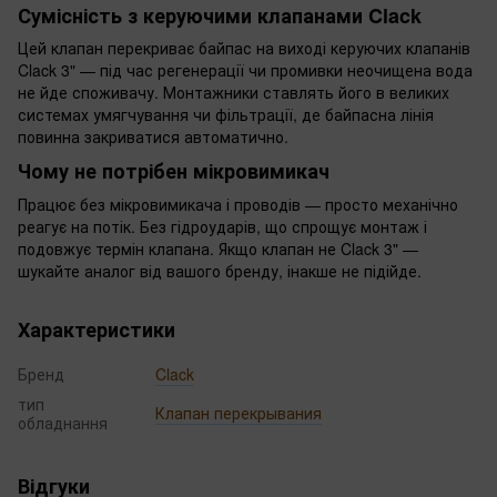
Сумісність з керуючими клапанами Clack
Цей клапан перекриває байпас на виході керуючих клапанів
Clack 3" — під час регенерації чи промивки неочищена вода
не йде споживачу. Монтажники ставлять його в великих
системах умягчування чи фільтрації, де байпасна лінія
повинна закриватися автоматично.
Чому не потрібен мікровимикач
Працює без мікровимикача і проводів — просто механічно
реагує на потік. Без гідроударів, що спрощує монтаж і
подовжує термін клапана. Якщо клапан не Clack 3" —
шукайте аналог від вашого бренду, інакше не підійде.
Характеристики
Бренд
Clack
тип
Клапан перекрывания
обладнання
Відгуки