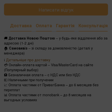
Написати відгук
Доставка
Оплата
Гарантія
Консультація
🚚
Доставка Новою Поштою
– у будь-яке відділення або за
адресою (1-2 дні)
🏠
Самовивіз
– зі складу за домовленістю (деталі у
менеджера)
ℹ️
Детальніше про доставку
💳 Онлайн-оплата картой – Visa/MasterCard на сайте
(Популярный выбор)
🏦 Безналичная оплата – с НДС или без НДС
💵 Наличными при получении
📈 Оплата частями от ПриватБанка – до 6 месяцев без
переплат
📊 Оплата частями от monobank – до 8 месяцев на
выгодных условиях