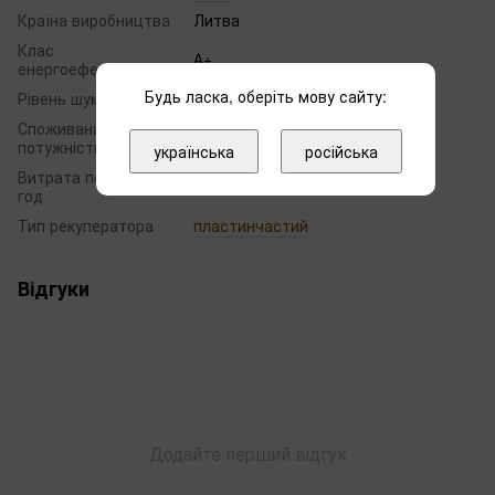
Країна виробництва
Литва
Клас
А+
енергоефективності
Будь ласка, оберіть мову сайту:
Рівень шуму, дБ (А)
50
Споживана
100
потужність, Вт
українська
російська
Витрата повітря, м³/
580
год
Тип рекуператора
пластинчастий
Відгуки
Додайте перший відгук