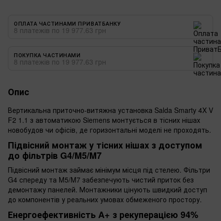
ОПЛАТА ЧАСТИНАМИ ПРИВАТБАНКУ
8 платежів по 19 977.63 грн
ПОКУПКА ЧАСТИНАМИ
8 платежів по 19 977.63 грн
Опис
Вертикальна приточно-витяжна установка Salda Smarty 4X V
F2 1.1 з автоматикою Siemens монтується в тісних нішах
новобудов чи офісів, де горизонтальні моделі не проходять.
Підвісний монтаж у тісних нішах з доступом
до фільтрів G4/M5/M7
Підвісний монтаж займає мінімум місця під стелею. Фільтри
G4 спереду та M5/M7 забезпечують чистий приток без
демонтажу панелей. Монтажники цінують швидкий доступ
до компонентів у реальних умовах обмеженого простору.
Енергоефективність A+ з рекуперацією 94%