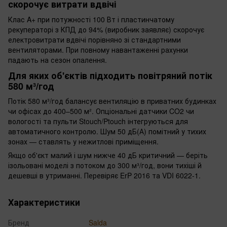
скорочує витрати вдвічі
Клас A+ при потужності 100 Вт і пластинчатому
рекуператорі з КПД до 94% (виробник заявляє) скорочує
електровитрати вдвічі порівняно зі стандартними
вентиляторами. При повному навантаженні рахунки
падають на сезон опалення.
Для яких об'єктів підходить повітряний потік
580 м³/год
Потік 580 м³/год балансує вентиляцію в приватних будинках
чи офісах до 400–500 м². Опціональні датчики CO2 чи
вологості та пульти Stouch/Ptouch інтегруються для
автоматичного контролю. Шум 50 дБ(А) помітний у тихих
зонах — ставлять у нежитлові приміщення.
Якщо об'єкт малий і шум нижче 40 дБ критичний — беріть
ізольовані моделі з потоком до 300 м³/год, вони тихіші й
дешевші в утриманні. Перевіряє ErP 2016 та VDI 6022-1.
Характеристики
Бренд
Salda