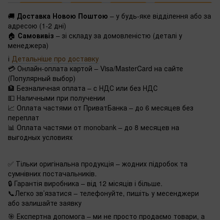
🚚
Доставка Новою Поштою
– у будь-яке відділення або за
адресою (1-2 дні)
🏠
Самовивіз
– зі складу за домовленістю (деталі у
менеджера)
ℹ️
Детальніше про доставку
💳 Онлайн-оплата картой – Visa/MasterCard на сайте
(Популярный выбор)
🏦 Безналичная оплата – с НДС или без НДС
💵 Наличными при получении
📈 Оплата частями от ПриватБанка – до 6 месяцев без
переплат
📊 Оплата частями от monobank – до 8 месяцев на
выгодных условиях
✅ Тільки оригінальна продукція – жодних підробок та
сумнівних постачальників.
🔒 Гарантія виробника – від 12 місяців і більше.
📞Легко зв’язатися – телефонуйте, пишіть у месенджери
або залишайте заявку
🎯 Експертна допомога – ми не просто продаємо товари, а