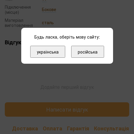
Підключення
Бокове
(місце)
Матеріал
сталь
виготовлення
Будь ласка, оберіть мову сайту:
Відгуки
українська
російська
Додайте перший відгук
Написати відгук
Доставка
Оплата
Гарантія
Консультація