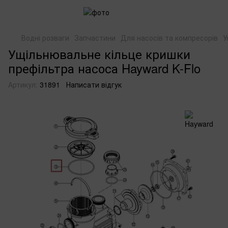
Водні розваги
Запчастини
Для насосів та компресорів
У
Ущільнювальне кільце кришки
префільтра насоса Hayward K-Flo
Артикул:
31891
Написати відгук