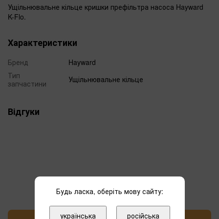
Ущільнювальне кільце кришки префільтра насоса Hayward
K-Flo.
Характеристики
Бренд
Hayward
Тип
Ущільнювальне кільце
запчастини
Відгуки
Додайте перший відгук
Будь ласка, оберіть мову сайту:
українська
російська