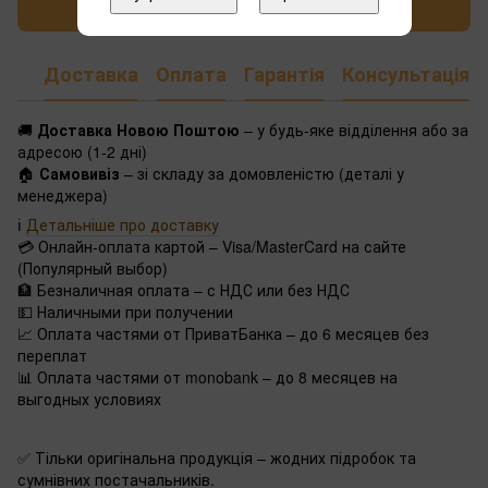
Написати відгук
Доставка
Оплата
Гарантія
Консультація
🚚
Доставка Новою Поштою
– у будь-яке відділення або за
адресою (1-2 дні)
🏠
Самовивіз
– зі складу за домовленістю (деталі у
менеджера)
ℹ️
Детальніше про доставку
💳 Онлайн-оплата картой – Visa/MasterCard на сайте
(Популярный выбор)
🏦 Безналичная оплата – с НДС или без НДС
💵 Наличными при получении
📈 Оплата частями от ПриватБанка – до 6 месяцев без
переплат
📊 Оплата частями от monobank – до 8 месяцев на
выгодных условиях
✅ Тільки оригінальна продукція – жодних підробок та
сумнівних постачальників.