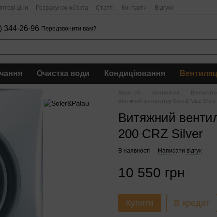
птові ціни
Розрахунок об'єкта
Статті
Контакти
Відгуки
) 344-26-96
Передзвонити вам?
чання
Очистка води
Кондиціювання
Вентиляц
Aqua-Life
Вентиляція
Вентилято
Витяжний вентилятор Soler&Palau Silent
Витяжний вентиля
200 CRZ Silver
В наявності
Написати відгук
10 550 грн
Купити
В кредит