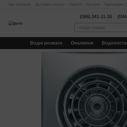
Перейти до основного контенту
Про компанію
Доставка і оплата
Гарантії
Послуги
Партнерам / О
(066) 341-11-16
(044
Водні розваги
Опалення
Водопоста