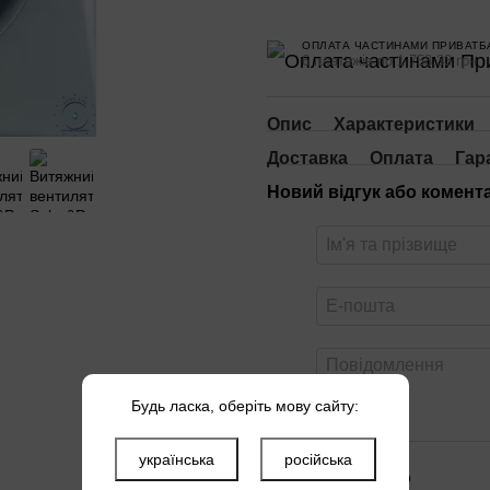
ОПЛАТА ЧАСТИНАМИ ПРИВАТБ
6 платежів по 1 758.33 грн
Опис
Характеристики
Доставка
Оплата
Гар
Новий відгук або комент
Будь ласка, оберіть мову сайту:
українська
російська
Оцініть товар