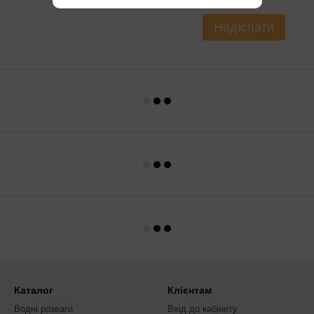
Надіслати
Каталог
Клієнтам
Водні розваги
Вхід до кабінету