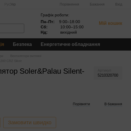
Порівняння
Рус
Укр
Бажання
Вхід
Графік роботи:
Пн–Пт:
9:00–18:00
Мій кошик
Сб:
10:00–15:00
Нд:
вихідний
ія
Безпека
Енергетичне обладнання
ри
Вентилятори витяжні
-200 CRZ Silver
тор Soler&Palau Silent-
Артикул
5210320700
Порівняти
В бажання
Замовити швидко