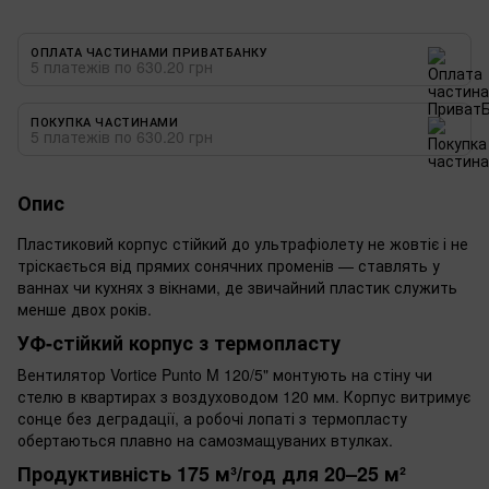
ОПЛАТА ЧАСТИНАМИ ПРИВАТБАНКУ
5 платежів по 630.20 грн
ПОКУПКА ЧАСТИНАМИ
5 платежів по 630.20 грн
Опис
Пластиковий корпус стійкий до ультрафіолету не жовтіє і не
тріскається від прямих сонячних променів — ставлять у
ваннах чи кухнях з вікнами, де звичайний пластик служить
менше двох років.
УФ-стійкий корпус з термопласту
Вентилятор Vortice Punto M 120/5" монтують на стіну чи
стелю в квартирах з воздуховодом 120 мм. Корпус витримує
сонце без деградації, а робочі лопаті з термопласту
обертаються плавно на самозмащуваних втулках.
Продуктивність 175 м³/год для 20–25 м²