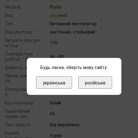
Модель
Punto
Вид
осьовий
Тип
Витяжний вентилятор
Вид монтажу
настінний, стельовий
Витрата повітря,
175
м³/год
Температура
до +50
робоча, ° С
Будь ласка, оберіть мову сайту:
Діаметр, мм
120
Рівень шуму, дБ
40
(А)
українська
російська
Електроживлення,
220
В
Відтінок/колір
Білий
Гарантійний
24
термін, міс.
Тип гарантії
Від виробника
Країна
Італія