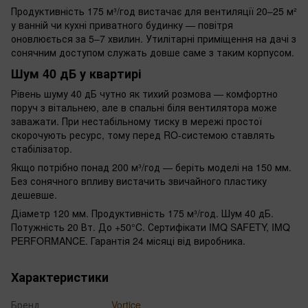
Продуктивність 175 м³/год вистачає для вентиляції 20–25 м²
у ванній чи кухні приватного будинку — повітря
оновлюється за 5–7 хвилин. Утилітарні приміщення на дачі з
сонячним доступом служать довше саме з таким корпусом.
Шум 40 дБ у квартирі
Рівень шуму 40 дБ чутно як тихий розмова — комфортно
поруч з вітальнею, але в спальні біля вентилятора може
заважати. При нестабільному тиску в мережі простої
скорочують ресурс, тому перед RO-системою ставлять
стабілізатор.
Якщо потрібно понад 200 м³/год — беріть моделі на 150 мм.
Без сонячного впливу вистачить звичайного пластику
дешевше.
Діаметр 120 мм. Продуктивність 175 м³/год. Шум 40 дБ.
Потужність 20 Вт. До +50°C. Сертифікати IMQ SAFETY, IMQ
PERFORMANCE. Гарантія 24 місяці від виробника.
Характеристики
Бренд
Vortice