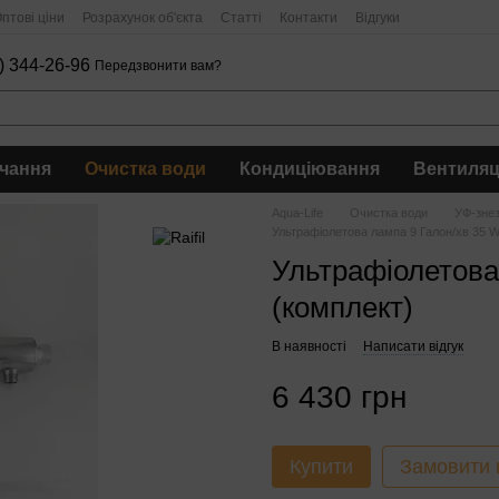
птові ціни
Розрахунок об'єкта
Статті
Контакти
Відгуки
) 344-26-96
Передзвонити вам?
чання
Очистка води
Кондиціювання
Вентиляц
Aqua-Life
Очистка води
УФ-зне
Ультрафіолетова лампа 9 Галон/хв 35 W
Ультрафіолетова
(комплект)
В наявності
Написати відгук
6 430 грн
Купити
Замовити