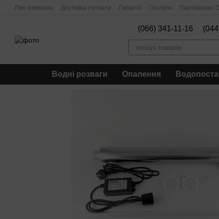
Перейти до основного контенту
Про компанію
Доставка і оплата
Гарантії
Послуги
Партнерам / О
(066) 341-11-16
(044
Водні розваги
Опалення
Водопоста