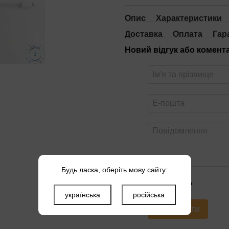
Опис
Характеристики
Доставка
Оплата
Гар
Новий відгук або комент
Будь ласка, оберіть мову сайту:
Оцініть товар
українська
російська
Надіслати