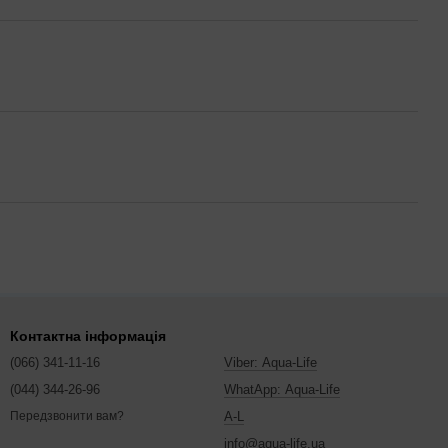
Контактна інформація
(066) 341-11-16
Viber: Aqua-Life
(044) 344-26-96
WhatApp: Aqua-Life
A-L
Передзвонити вам?
info@aqua-life.ua