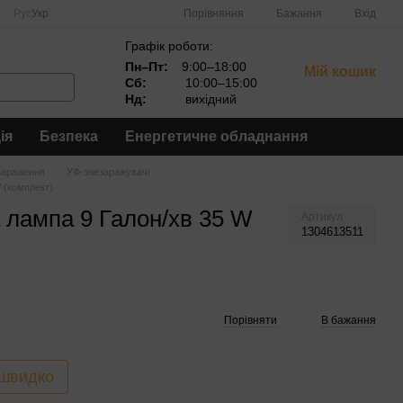
Порівняння
Рус
Укр
Бажання
Вхід
Графік роботи:
Пн–Пт:
9:00–18:00
Мій кошик
Сб:
10:00–15:00
Нд:
вихідний
ія
Безпека
Енергетичне обладнання
зараження
УФ-знезаражувачі
 (комплект)
 лампа 9 Галон/хв 35 W
Артикул
1304613511
Порівняти
В бажання
 швидко