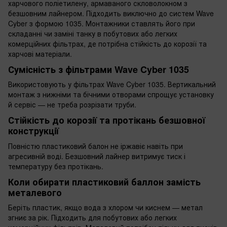
харчового поліетилену, армаваного скловолокном з
безшовним лайнером. Підходить виключно до систем Wave
Cyber з формою 1035. Монтажники ставлять його при
складанні чи заміні танку в побутових або легких
комерційних фільтрах, де потрібна стійкість до корозії та
харчові матеріали.
Сумісність з фільтрами Wave Cyber 1035
Використовують у фільтрах Wave Cyber 1035. Вертикальний
монтаж з нижніми та бічними отворами спрощує установку
й сервіс — не треба розрізати труби.
Стійкість до корозії та протікань безшовної
конструкції
Повністю пластиковий балон не іржавіє навіть при
агресивній воді. Безшовний лайнер витримує тиск і
температуру без протікань.
Коли обирати пластиковий баллон замість
металевого
Беріть пластик, якщо вода з хлором чи киснем — метал
згниє за рік. Підходить для побутових або легких