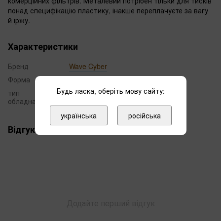
комерційних фільтрів. Металевий потрібен тільки для тисків
понад специфікацію пластику, інакше переплачуєте за вагу
й іржу.
Характеристики
Бренд
Wave Cyber
Форма
1035
Будь ласка, оберіть мову сайту:
тип
баллон
обладнання
українська
російська
Відгуки
Додайте перший відгук