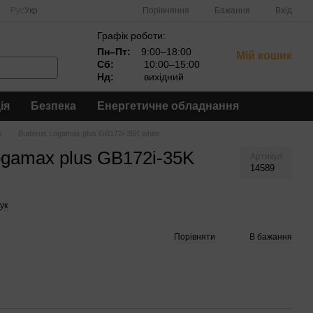
Порівняння
Рус
Укр
Бажання
Вхід
Графік роботи:
Пн–Пт:
9:00–18:00
Мій кошик
Сб:
10:00–15:00
Нд:
вихідний
ія
Безпека
Енергетичне обладнання
і
Buderus Logamax plus GB172i-35K white
ogamax plus GB172i-35K
Артикул
14589
ук
Порівняти
В бажання