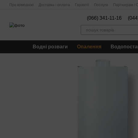
Перейти до основного контенту
Про компанію
Доставка і оплата
Гарантії
Послуги
Партнерам / О
(066) 341-11-16
(044
Водні розваги
Опалення
Водопоста