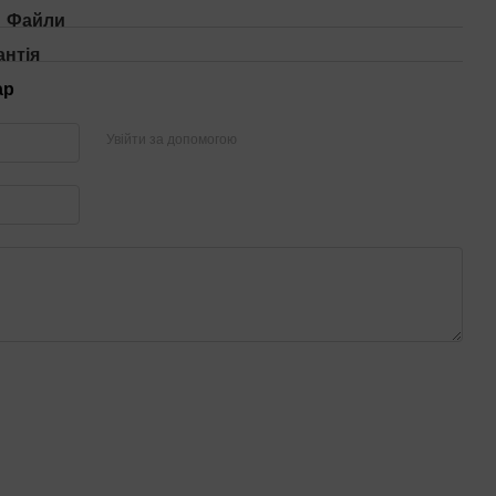
Файли
антія
ар
Увійти за допомогою