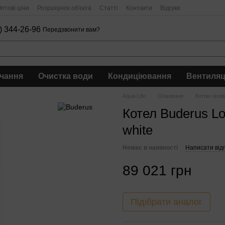
птові ціни
Розрахунок об'єкта
Статті
Контакти
Відгуки
) 344-26-96
Передзвонити вам?
чання
Очистка води
Кондиціювання
Вентиляц
Aqua-Life
Опалення
Котли газов
Котел Buderus L
white
Немає в наявності
Написати відг
89 021 грн
Підібрати аналог