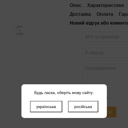
Опис
Характеристики
Доставка
Оплата
Гар
Новий відгук або комент
Будь ласка, оберіть мову сайту:
Оцініть товар
українська
російська
Надіслати