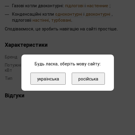
Газові котли двоконтурні:
підлогові
і
настенние
;
Конденсаційні котли
одноконтурні
і
двоконтурні
,
підлоговіі
настінні
,
турбовані
.
Сподіваємося, це зробить навігацію на сайті простіше.
Характеристики
Бренд
Vaillant
Будь ласка, оберіть мову сайту:
Потужність,
31
кВт
Тип
конвекційний (класичний)
українська
російська
Відгуки