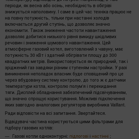
періоди, як весна або осінь, необхідність в обігріві
знижується наполовину. І саме в цей час техніка працює не
на повну потужність, тільки при настанні холодів
включається другий ступінь, що дозволяє значно
економити. Також зниження частоти навантаження
дозволяє добитися низького рівня викиду шкідливих
речовин і зниження шумового навантаження. Цей
атмосферне газовий котел, виготовлений з чавуну, має
потужність 30 кВт і здатний обігрівати площу до 300
квадратних метрів. Використовується як природний, так і
зріджений газ завдяки різним ступеням настройки. У разі
виникнення неполадок власник буде сповіщений про це
через вбудовану систему контролю, до того ж є датчики
температури котла, контролю полум'я і перекидання
тяги. Дисплей обладнання забезпечений підсвічуванням,
що значно спрощує користування. Можливі підключення
яких завгодно аналогових регуляторів виробника Vaillant.
Ради відповісти на всі запитання. Звертайтеся.
Відвідувачі частина користуються цими фільтрами для
підбору газових котлів:
Газові котли одноконтурні:
підлогові
і
настінні
;