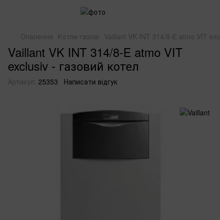
Опалення
Котли газові
Vaillant VK INT 314/8-E atmo VIT exc
Vaillant VK INT 314/8-E atmo VIT
exclusiv - газовий котел
Артикул:
25353
Написати відгук