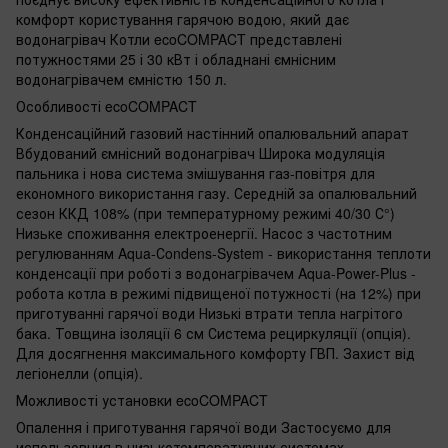
комфорт користування гарячою водою, який дає
водонагрівач Котли ecoCOMPACT представлені
потужностями 25 і 30 кВт і обладнані ємнісним
водонагрівачем ємністю 150 л.
Особливості ecoCOMPACT
Конденсаційний газовий настінний опалювальний апарат
Вбудований ємнісний водонагрівач Широка модуляція
пальника і нова система змішування газ-повітря для
економного використання газу. Середній за опалювальний
сезон ККД 108% (при температурному режимі 40/30 С°)
Низьке споживання електроенергії. Насос з частотним
регулюванням Aqua-Сondens-System - використання теплоти
конденсації при роботі з водонагрівачем Aqua-Power-Plus -
робота котла в режимі підвищеної потужності (на 12%) при
приготуванні гарячої води Низькі втрати тепла нагрітого
бака. Товщина ізоляції 6 см Система рециркуляції (опція).
Для досягнення максимального комфорту ГВП. Захист від
легіонелли (опція).
Можливості установки ecoCOMPACT
Опалення і приготування гарячої води Застосуємо для
использовния в низькотемпературних системах