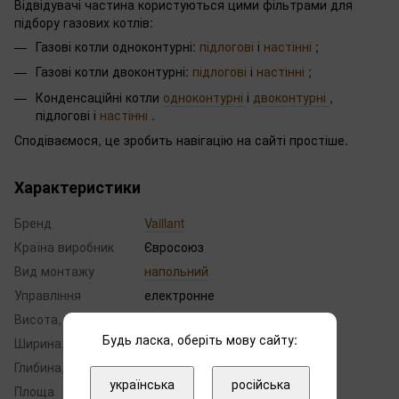
Відвідувачі частина користуються цими фільтрами для
підбору газових котлів:
Газові котли одноконтурні:
підлогові
і
настінні
;
Газові котли двоконтурні:
підлогові
і
настінні
;
Конденсаційні котли
одноконтурні
і
двоконтурні
,
підлогові і
настінні
.
Сподіваємося, це зробить навігацію на сайті простіше.
Характеристики
Бренд
Vaillant
Країна виробник
Євросоюз
Вид монтажу
напольний
Управління
електронне
Висота, мм
570
Будь ласка, оберіть мову сайту:
Ширина, мм
600
Глибина, мм
1350
українська
російська
Площа
220