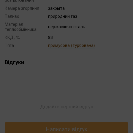
розпалювання
Камера згоряння
закрыта
Паливо
природний газ
Матеріал
нержавіюча сталь
теплообмінника
ККД, %
93
Тяга
примусова (турбована)
Відгуки
Додайте перший відгук
Написати відгук