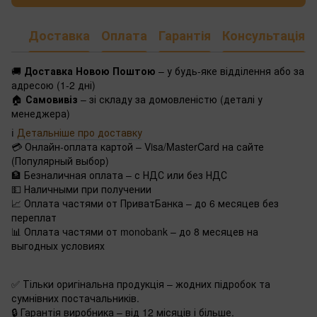
Доставка
Оплата
Гарантія
Консультація
🚚
Доставка Новою Поштою
– у будь-яке відділення або за
адресою (1-2 дні)
🏠
Самовивіз
– зі складу за домовленістю (деталі у
менеджера)
ℹ️
Детальніше про доставку
💳 Онлайн-оплата картой – Visa/MasterCard на сайте
(Популярный выбор)
🏦 Безналичная оплата – с НДС или без НДС
💵 Наличными при получении
📈 Оплата частями от ПриватБанка – до 6 месяцев без
переплат
📊 Оплата частями от monobank – до 8 месяцев на
выгодных условиях
✅ Тільки оригінальна продукція – жодних підробок та
сумнівних постачальників.
🔒 Гарантія виробника – від 12 місяців і більше.