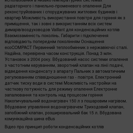
радіаторного і панельно-променевого опалення Для
реконструйованих і споруджуваних житлових будинків і
квартир Можливість використання повітря для горіння як з
приміщення, так і зовні з використанням всіх систем
димарів/воздуховодов Vaillant для конденсаційних котлів
Взаємозамінність поколінь. Габарити і підключення
відповідають попереднім поколінням Оснащення
ecoCOMPACT Первинний теплообмінник з нержавіючої сталі.
Надійна, перевірена часом конструкція. Понад 3 млн.
Установок з 2004 року. Вбудований насос системи опалення
з частотним керуванням, зворотний клапан на лінії подачі,
відведення конденсату з апарату Пальник з автоматичним
регулюванням співвідношення газ - повітря. Електронний
датчик тиску води в системі Можливість настройки на
часткову потужність для режиму опалення Електронне
запалювання та контроль над процесом горіння
Накопичувальний водонагрівач 150 л з пошаровим нагрівом.
Вбудоване управління водонагрівачем Триходовий клапан,
запобіжний клапан, розширювальний бак 15 л. Вбудована
комунікаційна шина eBus
Відео про принцип роботи конденсаційних котлів