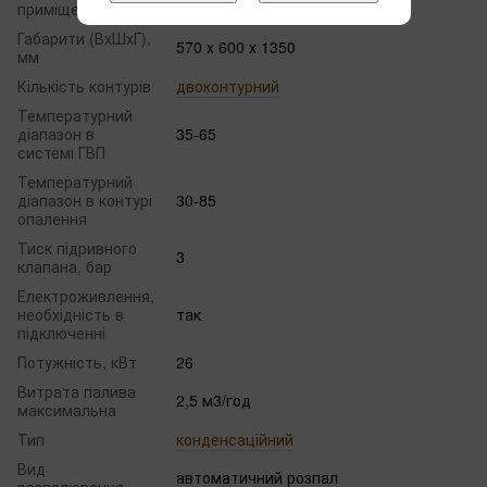
приміщення, кв.м.
Габарити (ВxШxГ),
570 х 600 х 1350
мм
Кількість контурів
двоконтурний
Температурний
діапазон в
35-65
системі ГВП
Температурний
діапазон в контурі
30-85
опалення
Тиск підривного
3
клапана, бар
Електроживлення,
необхідність в
так
підключенні
Потужність, кВт
26
Витрата палива
2,5 м3/год
максимальна
Тип
конденсаційний
Вид
автоматичний розпал